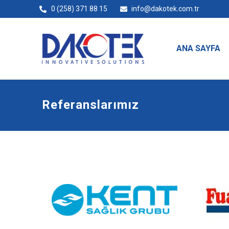
0 (258) 371 88 15
info@dakotek.com.tr
ANA SAYFA
Referanslarımız