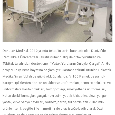
Dakotek Medikal, 2012 yılında tekstilin tarihi başkenti olan Denizli’de,
Pamukkale Üniversitesi Tekstil Mühendisliği ile ortak yürütülen ve
Tübitak tarafından desteklenen “Yatak Yaralarını Önleyici Çarşaf” Ar-Ge
projesi ile çalışma hayatına başlamıştır. Hastane tekstili ürünleri Dakotek
Medikal’in en iddialı ve güçlü olduğu alandır. % 100 Pamuk ve pamuk
karışımı ipliklerden doktor önlükleri ve üniformaları, hemşire önlükleri ve
üniformaları, hasta önlükleri, box gömleği, ameliyathane üniformaları,
keten delikli kumaşlar, çarşaf, nevresim, yastık kılıfı, pike, alez , yorgan,
yastık, el ve banyo havluları, bornoz, perde, tül perde, tek kullanımlık
ürünler, terlik çeşitleri ile hizmetiniz de olup isteğe bağlı olarak özel
ürünlerinize de desen ve baskı çalışmalarımızı sunmaktayız.