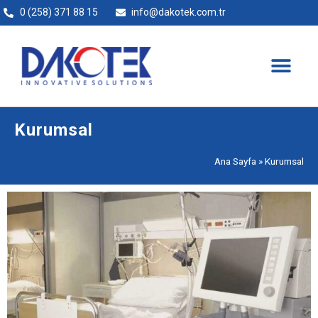
0 (258) 371 88 15
info@dakotek.com.tr
Kurumsal
Ana Sayfa
»
Kurumsal