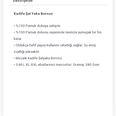
Description
Kadife Şal Yaka Bornoz
• %100 Pamuk dokuya sahiptir.
• %100 Pamuk dokusu sayesinde teninize yumuşak bir his
katar.
• Oldukça hafif yapısı kullanım rahatlığı sağlar. Su emiş
özelliği yüksektir.
• Mozaik Kadife Şalyaka Bornoz.
• S-M-L-XL-XXL ebatlarımız mevcuttur. Gramaj: 380 Gsm