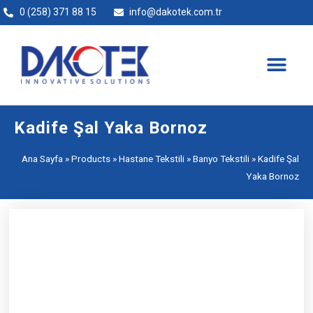
0 (258) 371 88 15
info@dakotek.com.tr
Kadife Şal Yaka Bornoz
Ana Sayfa
»
Products
»
Hastane Tekstili
»
Banyo Tekstili
»
Kadife Şal
Yaka Bornoz