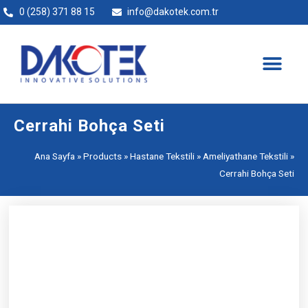
0 (258) 371 88 15
info@dakotek.com.tr
Cerrahi Bohça Seti
Ana Sayfa
»
Products
»
Hastane Tekstili
»
Ameliyathane Tekstili
»
Cerrahi Bohça Seti